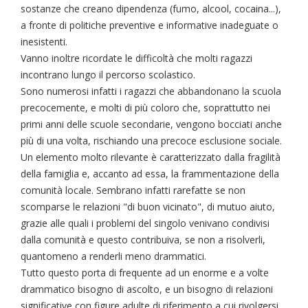
sostanze che creano dipendenza (fumo, alcool, cocaina...),
a fronte di politiche preventive e informative inadeguate o
inesistenti.
Vanno inoltre ricordate le difficoltà che molti ragazzi
incontrano lungo il percorso scolastico.
Sono numerosi infatti i ragazzi che abbandonano la scuola
precocemente, e molti di più coloro che, soprattutto nei
primi anni delle scuole secondarie, vengono bocciati anche
più di una volta, rischiando una precoce esclusione sociale.
Un elemento molto rilevante è caratterizzato dalla fragilità
della famiglia e, accanto ad essa, la frammentazione della
comunità locale. Sembrano infatti rarefatte se non
scomparse le relazioni "di buon vicinato", di mutuo aiuto,
grazie alle quali i problemi del singolo venivano condivisi
dalla comunità e questo contribuiva, se non a risolverli,
quantomeno a renderli meno drammatici.
Tutto questo porta di frequente ad un enorme e a volte
drammatico bisogno di ascolto, e un bisogno di relazioni
significative con figure adulte di riferimento a cui rivolgersi.